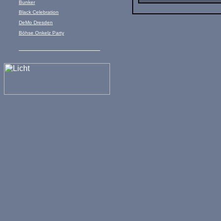
Bunker
Black Celebration
DeMo Dresden
Böhse Onkelz Party