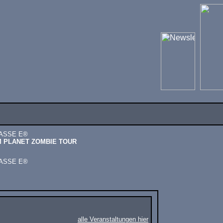
RASSE E®
M PLANET ZOMBIE TOUR
RASSE E®
alle Veranstaltungen hier