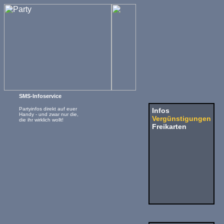
SMS-Infoservice
Partyinfos direkt auf euer
Infos
Handy - und zwar nur die,
Vergünstigungen
die ihr wirklich wollt!
Freikarten